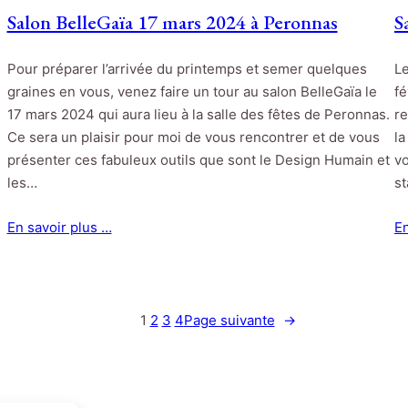
Salon BelleGaïa 17 mars 2024 à Peronnas
S
Pour préparer l’arrivée du printemps et semer quelques
Le
graines en vous, venez faire un tour au salon BelleGaïa le
fé
17 mars 2024 qui aura lieu à la salle des fêtes de Peronnas.
re
Ce sera un plaisir pour moi de vous rencontrer et de vous
la
présenter ces fabuleux outils que sont le Design Humain et
vo
les…
s
En savoir plus …
En
1
2
3
4
Page suivante
→