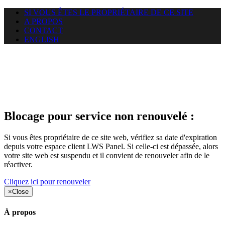
SI VOUS ÊTES LE PROPRIÉTAIRE DE CE SITE
A PROPOS
CONTACT
ENGLISH
Le site web sylviechampel.fr
auquel vous essayez d’accéder
est suspendu
Blocage pour service non renouvelé :
Si vous êtes propriétaire de ce site web, vérifiez sa date d'expiration
depuis votre espace client LWS Panel. Si celle-ci est dépassée, alors
votre site web est suspendu et il convient de renouveler afin de le
réactiver.
Cliquez ici pour renouveler
×
Close
À propos